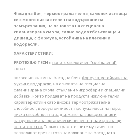
Фасадна боя, термоотражателна, самопочистваща
се с много ниска степен на задържане на
замърсявания, на основата на специална
силанизирана смола, силно водоотблъскваща и
дишаща, с
формула, устойчива на плесени и
водорасли.
ХАРАКТЕРИСТИКИ:
PROTEXIL® TECH
е
нанотехнологичен “
cool
material
”
–
това е
високо иновативна фасадна боя с
формула, устойчива на
мухъл и водорасли
, на основата на специална
силанизирана смола, стъклени микросфери и специални
добавки, които придават на продукта изключителни
характеристики като висока термоотражателна
способност, водоустойчивост, пропускливост на пàри,
ниска способност на задържане на замърсявания и
натрупвания на органически вещества, замърсяващи
повърхността.
Термо отражателните му качества
позволяват през лятото намаляване на фасадната