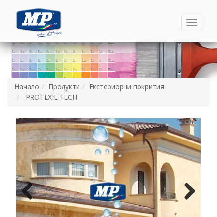
Toggle
navigati
Начало
Продукти
Екстериорни покрития
PROTEXIL TECH
Назад
Напред