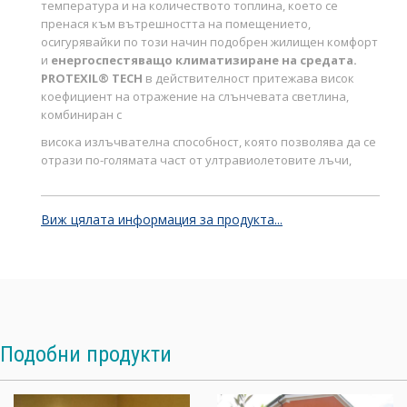
температура и на количеството топлина, което се
пренася към вътрешността на помещението,
осигурявайки по този начин подобрен жилищен комфорт
и
енергоспестяващо климатизиране на средата.
PROTEXIL® TECH
в действителност притежава висок
коефициент на отражение на слънчевата светлина,
комбиниран с
висока излъчвателна способност, която позволява да се
отрази по-голямата част от ултравиолетовите лъчи,
попадащи по фасадата и да се отделя през нощта голяма
част от макар и малкото количество топлина, която е
била абсорбирана през деня. Индексът на отражение на
Виж цялата информация за продукта...
слънчевата светлина SRI е 100.2, както е документирано
в анализа на институт „Джордано“. Термо
отражателната способност води и до друго основно
предимство – с намаляването на повърхностната
температура, се намалява термичния и механичния
стрес, като по този начин значително се намалява
възможността за формиране на микро пукнатини и се
Подобни продукти
удължава живота на фасадната защита. Друга основна
характеристика, която трябва да притежава
нанотехнологичния “
cool
material
”
за своето добро